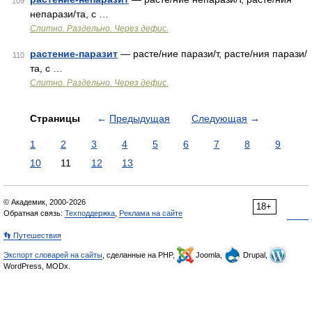
109
непарази/та, с …
Слитно. Раздельно. Через дефис.
растение-паразит
— расте/ние парази/т, расте/ния парази/
110
та, с …
Слитно. Раздельно. Через дефис.
Страницы
←
Предыдущая
Следующая
→
1
2
3
4
5
6
7
8
9
10
11
12
13
© Академик, 2000-2026
18+
Обратная связь:
Техподдержка
,
Реклама на сайте
👣 Путешествия
Экспорт словарей на сайты
, сделанные на PHP,
Joomla,
Drupal,
WordPress, MODx.