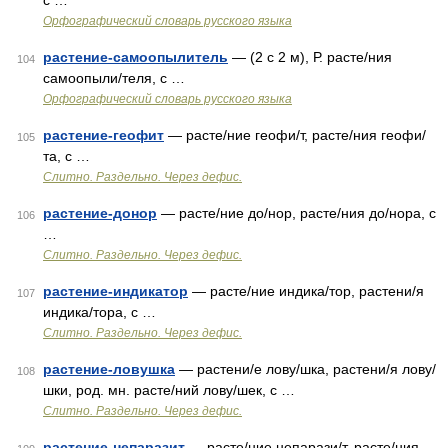
с …
Орфографический словарь русского языка
растение-самоопылитель
— (2 с 2 м), Р. расте/ния
104
самоопыли/теля, с …
Орфографический словарь русского языка
растение-геофит
— расте/ние геофи/т, расте/ния геофи/
105
та, с …
Слитно. Раздельно. Через дефис.
растение-донор
— расте/ние до/нор, расте/ния до/нора, с
106
…
Слитно. Раздельно. Через дефис.
растение-индикатор
— расте/ние индика/тор, растени/я
107
индика/тора, с …
Слитно. Раздельно. Через дефис.
растение-ловушка
— растени/е лову/шка, растени/я лову/
108
шки, род. мн. расте/ний лову/шек, с …
Слитно. Раздельно. Через дефис.
растение-непаразит
— расте/ние непарази/т, расте/ния