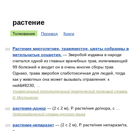
растение
Толкование
Перевод
Книги
Растение многолетнее, травянистое, цветы собранны в
101
метельчатые соцветия.
— Зверобой издавна в народе
считался одной из главных врачебных трав, излечивающей
99 болезней и входит он в очень многие сборы трав.
Однако, трава зверобоя слаботоксичная для людей, тогда
как у животных она может вызывать отравления: к
ней&#8230; …
Универсальный дополнительный практический толковый словарь
И. Мостицкого
растение-донор
— (2 с 2 м), Р. расте/ния до/нора, с …
102
Орфографический словарь русского языка
растение-непаразит
— (2 с 2 м), Р. расте/ния непарази/та,
103